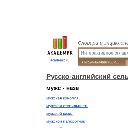
Словари и энциклоп
academic.ru
Русско-английский сельскохозяйственный словарь
Русско-английский сел
мужс - назе
мужская конопля
мужская стерильность
мужской кизил
мужской папоротник