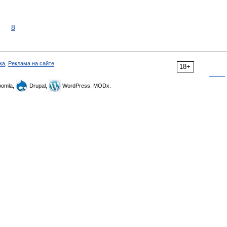
8
ка
,
Реклама на сайте
18+
omla,
Drupal,
WordPress, MODx.