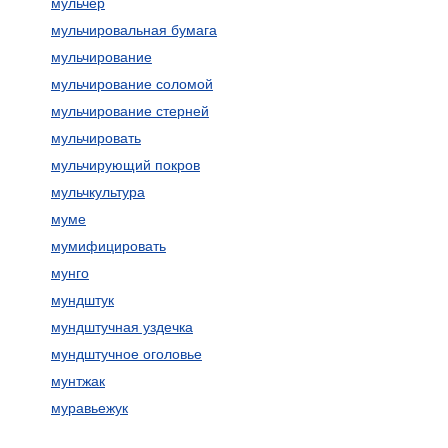
мульчер
мульчировальная бумага
мульчирование
мульчирование соломой
мульчирование стерней
мульчировать
мульчирующий покров
мульчкультура
муме
мумифицировать
мунго
мундштук
мундштучная уздечка
мундштучное оголовье
мунтжак
муравьежук