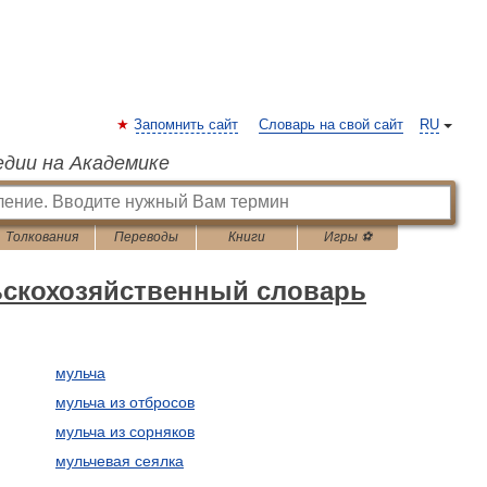
Запомнить сайт
Словарь на свой сайт
RU
едии на Академике
Толкования
Переводы
Книги
Игры ⚽
ьскохозяйственный словарь
мульча
мульча из отбросов
мульча из сорняков
мульчевая сеялка