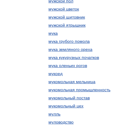
мужской пол
мужской цветок
мужской щитовник
мужской ятрышник
мука
мука грубого помола
мука земляного ореха
мука кукурузных початков
мука оленьих рогов
мукоед
мукомольная мельница
мукомольная промышленность
мукомольный постав
мукомольный цех
мулль
муловодство