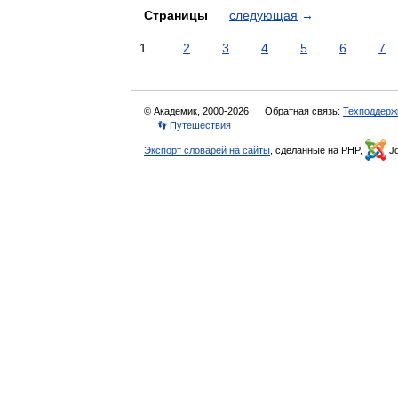
Страницы
следующая
→
1
2
3
4
5
6
7
© Академик, 2000-2026
Обратная связь:
Техподдерж
👣 Путешествия
Экспорт словарей на сайты
, сделанные на PHP,
Jo